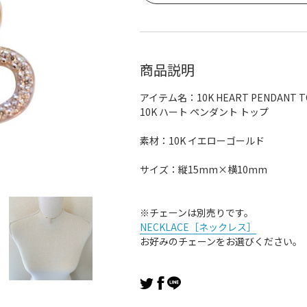
商品説明
アイテム名：10K HEART PENDANT T
10K ハート ペンダント トップ
素材：10K イエローゴールド
サイズ：縦15mm×横10mm
※チェーンは別売りです。
NECKLACE［ネックレス］
お好みのチェーンをお選びください。